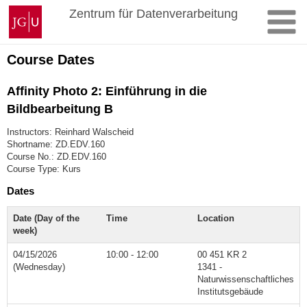
Skip
Johannes
Zentrum für Datenverarbeitung
to
Gutenberg
content
University
Mainz
Course Dates
Affinity Photo 2: Einführung in die
Bildbearbeitung B
Instructors: Reinhard Walscheid
Shortname: ZD.EDV.160
Course No.: ZD.EDV.160
Course Type: Kurs
Dates
Date (Day of the
Time
Location
week)
04/15/2026
10:00 - 12:00
00 451 KR 2
(Wednesday)
1341 -
Naturwissenschaftliches
Institutsgebäude